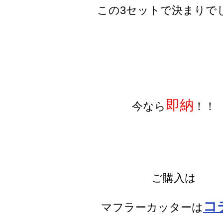
この3セットで決まりで
即納
今なら
！！
ご購入は
コ
マフラーカッターは