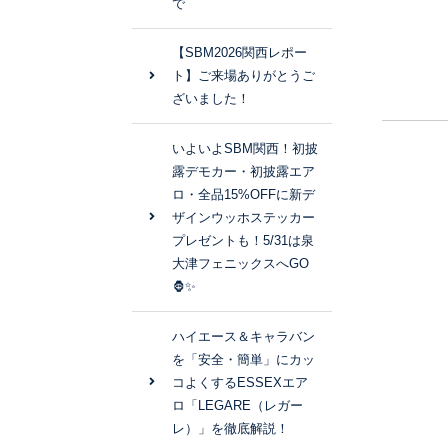
で
【SBM2026関西レポー
ト】ご来場ありがとうご
ざいました！
いよいよSBM関西！初披
露デモカー・初披露エア
ロ・全品15%OFFに新デ
ザインウッホステッカー
プレゼントも！5/31は泉
大津フェニックスへGO
🦍✨
ハイエース＆キャラバン
を「安全・簡単」にカッ
コよくするESSEXエア
ロ「LEGARE（レガー
レ）」を徹底解説！