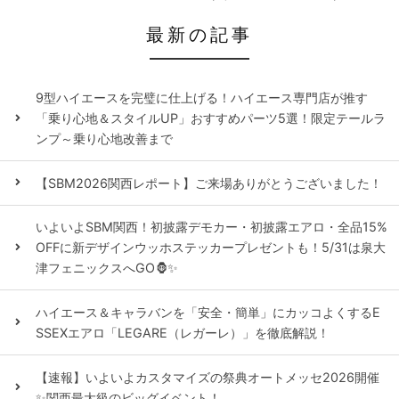
最新の記事
9型ハイエースを完璧に仕上げる！ハイエース専門店が推す
「乗り心地＆スタイルUP」おすすめパーツ5選！限定テールラ
ンプ～乗り心地改善まで
【SBM2026関西レポート】ご来場ありがとうございました！
いよいよSBM関西！初披露デモカー・初披露エアロ・全品15%
OFFに新デザインウッホステッカープレゼントも！5/31は泉大
津フェニックスへGO🦍✨
ハイエース＆キャラバンを「安全・簡単」にカッコよくするE
SSEXエアロ「LEGARE（レガーレ）」を徹底解説！
【速報】いよいよカスタマイズの祭典オートメッセ2026開催
✨関西最大級のビッグイベント！