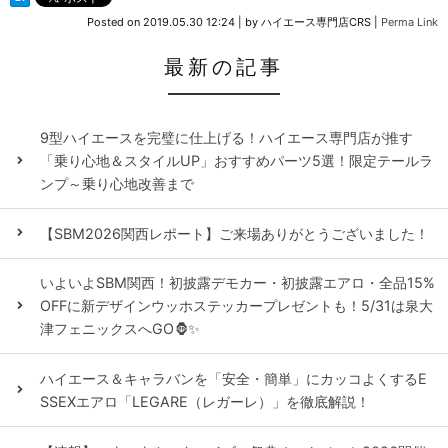
Posted on
2019.05.30 12:24
|
by
ハイエース専門店CRS
|
Perma Link
最新の記事
9型ハイエースを完璧に仕上げる！ハイエース専門店が推す
「乗り心地＆スタイルUP」おすすめパーツ5選！限定テールラ
ンプ～乗り心地改善まで
【SBM2026関西レポート】ご来場ありがとうございました！
いよいよSBM関西！初披露デモカー・初披露エアロ・全品15%
OFFに新デザインウッホステッカープレゼントも！5/31は泉大
津フェニックスへGO🦍✨
ハイエース＆キャラバンを「安全・簡単」にカッコよくするE
SSEXエアロ「LEGARE（レガーレ）」を徹底解説！