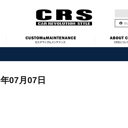
ロ
日
0年07月07日