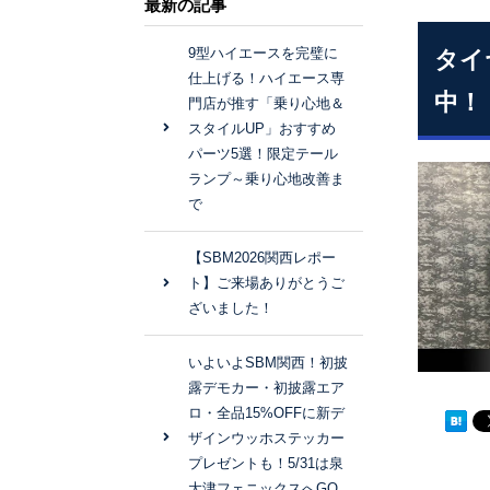
最新の記事
9型ハイエースを完璧に
タイ
仕上げる！ハイエース専
中！
門店が推す「乗り心地＆
スタイルUP」おすすめ
パーツ5選！限定テール
ランプ～乗り心地改善ま
で
【SBM2026関西レポー
ト】ご来場ありがとうご
ざいました！
いよいよSBM関西！初披
露デモカー・初披露エア
ロ・全品15%OFFに新デ
ザインウッホステッカー
プレゼントも！5/31は泉
大津フェニックスへGO