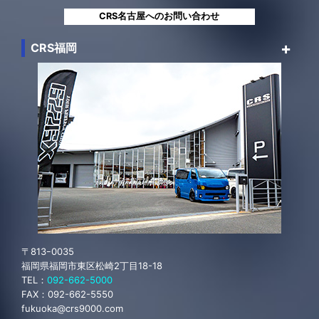
〒468-0011
愛知県名古屋市天白区平針5-103
TEL：
052-848-9000
FAX：
052-848-9100
nagoya@crs9000.com
【営業時間】
10：00～19：00
【日曜のみ】
10：00～18：00
【定 休 日 】
第２週・第４週火曜日・水曜日
CRS名古屋へのお問い合わせ
CRS福岡