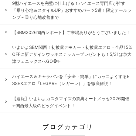
9型ハイエースを完璧に仕上げる！ハイエース専門店が推す
「乗り心地＆スタイルUP」おすすめパーツ5選！限定テールラ
ンプ～乗り心地改善まで
【SBM2026関西レポート】ご来場ありがとうございました！
いよいよSBM関西！初披露デモカー・初披露エアロ・全品15%
OFFに新デザインウッホステッカープレゼントも！5/31は泉大
津フェニックスへGO🦍✨
ハイエース＆キャラバンを「安全・簡単」にカッコよくするE
SSEXエアロ「LEGARE（レガーレ）」を徹底解説！
【速報】いよいよカスタマイズの祭典オートメッセ2026開催
✨関西最大級のビッグイベント！
ブログカテゴリ