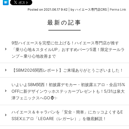
Posted on
2021.06.17 9:42
|
by
ハイエース専門店CRS
|
Perma Link
最新の記事
9型ハイエースを完璧に仕上げる！ハイエース専門店が推す
「乗り心地＆スタイルUP」おすすめパーツ5選！限定テールラ
ンプ～乗り心地改善まで
【SBM2026関西レポート】ご来場ありがとうございました！
いよいよSBM関西！初披露デモカー・初披露エアロ・全品15%
OFFに新デザインウッホステッカープレゼントも！5/31は泉大
津フェニックスへGO🦍✨
ハイエース＆キャラバンを「安全・簡単」にカッコよくするE
SSEXエアロ「LEGARE（レガーレ）」を徹底解説！