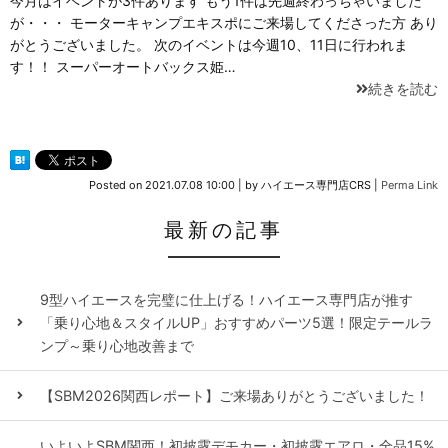
今月はイベントが3件あります もう1件は先週終わっちゃいました
が・・・ モーターキャンプエキスポにご来場してくださった方 あり
がとうございました。 次のイベントは今週10、11日に行われま
す！！ スーパーオートバックス姫…
続きを読む
Posted on
2021.07.08 10:00
|
by
ハイエース専門店CRS
|
Perma Link
最新の記事
9型ハイエースを完璧に仕上げる！ハイエース専門店が推す
「乗り心地＆スタイルUP」おすすめパーツ5選！限定テールラ
ンプ～乗り心地改善まで
【SBM2026関西レポート】ご来場ありがとうございました！
いよいよSBM関西！初披露デモカー・初披露エアロ・全品15%