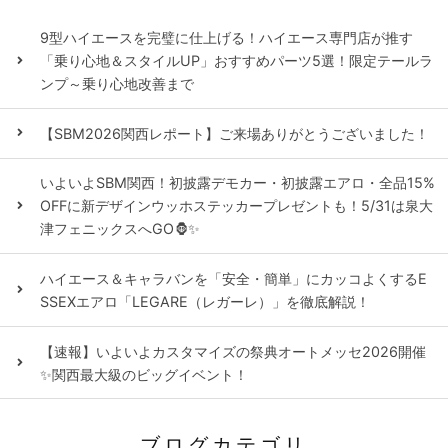
9型ハイエースを完璧に仕上げる！ハイエース専門店が推す
「乗り心地＆スタイルUP」おすすめパーツ5選！限定テールラ
ンプ～乗り心地改善まで
【SBM2026関西レポート】ご来場ありがとうございました！
いよいよSBM関西！初披露デモカー・初披露エアロ・全品15%
OFFに新デザインウッホステッカープレゼントも！5/31は泉大
津フェニックスへGO🦍✨
ハイエース＆キャラバンを「安全・簡単」にカッコよくするE
SSEXエアロ「LEGARE（レガーレ）」を徹底解説！
【速報】いよいよカスタマイズの祭典オートメッセ2026開催
✨関西最大級のビッグイベント！
ブログカテゴリ