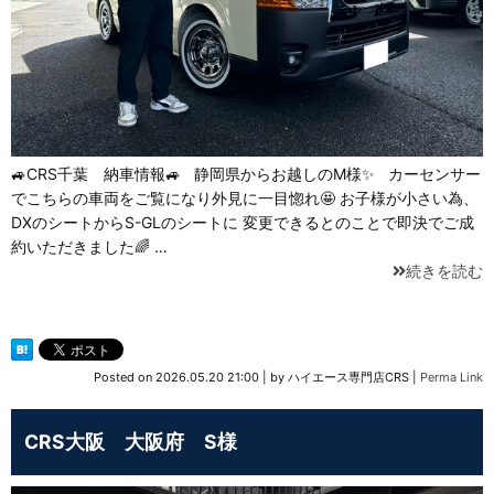
🚙CRS千葉 納車情報🚙 静岡県からお越しのM様✨ カーセンサー
でこちらの車両をご覧になり外見に一目惚れ🤩 お子様が小さい為、
DXのシートからS-GLのシートに 変更できるとのことで即決でご成
約いただきました🌈 …
続きを読む
Posted on
2026.05.20 21:00
|
by
ハイエース専門店CRS
|
Perma Link
CRS大阪 大阪府 S様