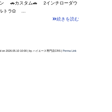
リン 🚗カスタム🚗 2インチローダウ
ルウルトラΩ …
続きを読む
d on
2026.05.10 10:00
|
by
ハイエース専門店CRS
|
Perma Link