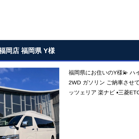
S福岡店 福岡県 Y様
福岡県にお住いのY様💫 ハイ
2WD ガソリン ご納車させ
ッツェリア 楽ナビ ▪三菱ETC