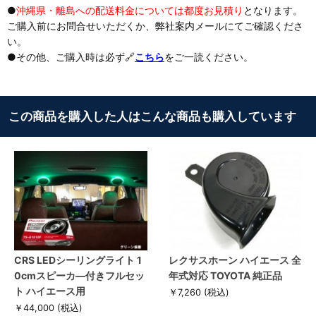
●
沖縄県・離島への配送料金については都度お見積り
となります。
ご購入前にお問合せいただくか、弊社案内メールにてご確認くださ
い。
●その他、ご購入時は必ず🔗
こちら
をご一読ください。
この商品を購入した人はこんな商品も購入しています
CRS LEDシーリングライト 1
レクサスホーン ハイエース 全
0cmスピーカ―付きフルセッ
年式対応 TOYOTA 純正品
ト ハイエース用
￥7,260
(税込)
￥44,000
(税込)