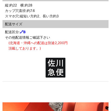
縦:約22 横:約28
カップ穴直径:約7.6
スマホ穴:縦短い方約2、長い方約3
配送サイズ
配送区分:
🔗
B
その他配送情報ご確認下さい
(北海道・沖縄への配送は別途2,200円
頂戴しております。)