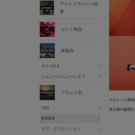
アウトドアパーツ特
集
セット商品
車種別
デリカD:5
ジムニー/ジムニーシエラ
ブランド別
※ビレット商品
CRS
加工後の処理の
ESSEX
カズ・クリエイション