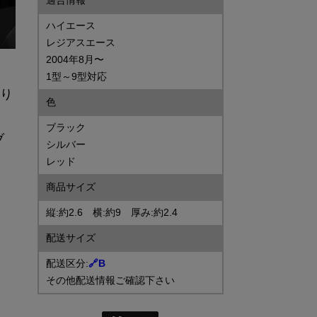
適合情報
ハイエース
レジアスエース
2004年8月〜
1型～9型対応
削り
色
ブラック
ブ
シルバー
レッド
商品サイズ
縦:約2.6 横:約9 厚み:約2.4
配送サイズ
配送区分:
🔗
B
その他配送情報ご確認下さい