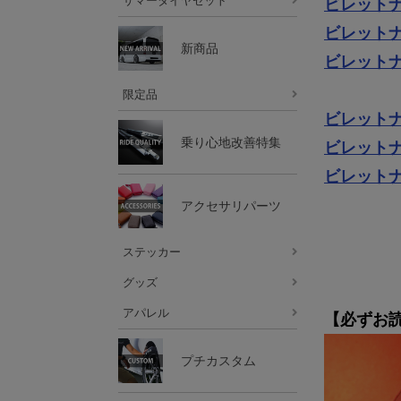
サマータイヤセット
ビレットナ
ビレットナ
新商品
ビレットナ
限定品
ビレットナ
乗り心地改善特集
ビレットナ
ビレットナ
アクセサリパーツ
ステッカー
グッズ
アパレル
【必ずお
プチカスタム