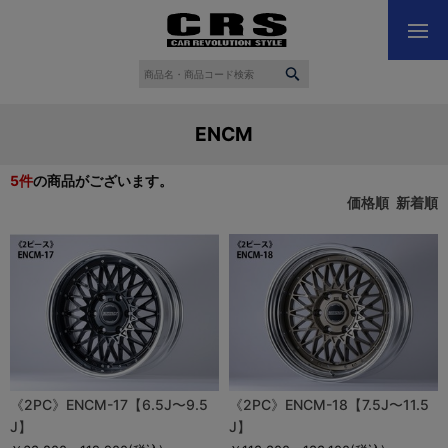
ENCM
5
件
の商品がございます。
価格順
新着順
《2PC》ENCM-17【6.5J〜9.5
《2PC》ENCM-18【7.5J〜11.5
J】
J】