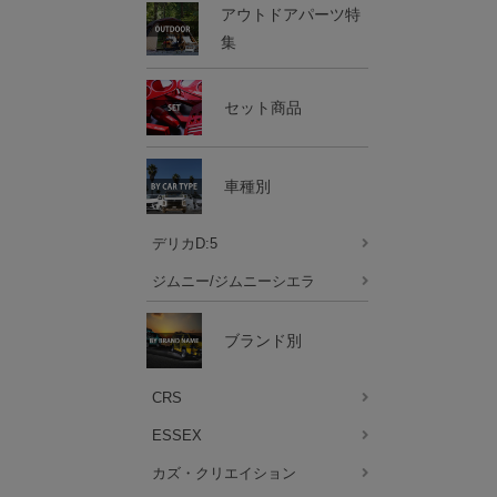
アウトドアパーツ特
集
セット商品
車種別
デリカD:5
ジムニー/ジムニーシエラ
ブランド別
CRS
ESSEX
カズ・クリエイション