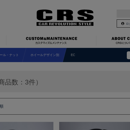
ロ
ール・ナット
ホイールデザイン別
EC
商品数：3件）
順