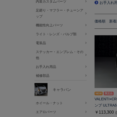
内装カスタムパーツ
お手入れ
足廻り・マフラー・チューンア
ップ
価格順
新着
機能性向上パーツ
ライト・レンズ・バルブ類
電装品
ステッカー・エンブレム・その
他
お手入れ用品
補修部品
キャラバン
NEW
限定品
VALENTI×
ホイール・ナット
ンプ ULTRA
エアロパーツ
￥113,300