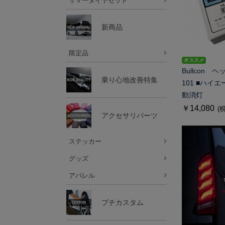
サマータイヤセット
新商品
限定品
オススメ
Bullcon
乗り心地改善特集
101 ■ハイ
動消灯
￥14,080
(
アクセサリパーツ
ステッカー
グッズ
アパレル
プチカスタム