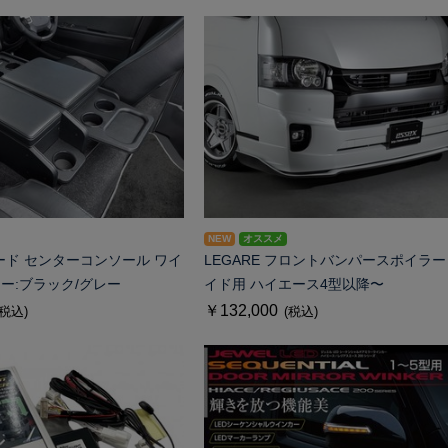
NEW
オススメ
ード センターコンソール ワイ
LEGARE フロントバンパースポイラー
ラー:ブラック/グレー
イド用 ハイエース4型以降〜
￥132,000
(税込)
(税込)