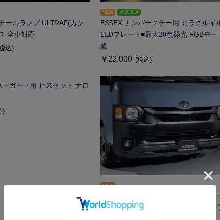
NEW
オススメ
テールランプ ULTRAΓ(ガン
ESSEX ナンバーステー用 ミラクルイ
ス 全車対応
LEDプレート■最大20色発光 RGBモー
載
(税込)
￥22,000
(税込)
ンパーガード用 ビスセット ナロ
込)
NEW
ES バンパーガード シボ(マットブラ
ク)/カーボン ハイエース4型以降対応 
ド用