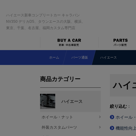
ハイエース新車コンプリートカー キャラバン
NV350 デリカD5、タウンエースの大阪、横浜、
東京、千葉、名古屋、福岡カスタム専門店
ホーム
パーツ通販
ハイエース
商品カテゴリー
ハイ
ハイエース
絞り込む
：
ホイール・ナット
ホイール
外装カスタムパーツ
機能性向