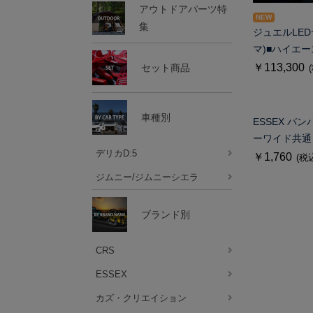
アウトドアパーツ特
NEW
集
ジュエルLED
マ)■ハイエー
￥113,300
セット商品
車種別
ESSEX バ
ーワイド共通
デリカD:5
￥1,760
(税
ジムニー/ジムニーシエラ
ブランド別
CRS
ESSEX
カズ・クリエイション