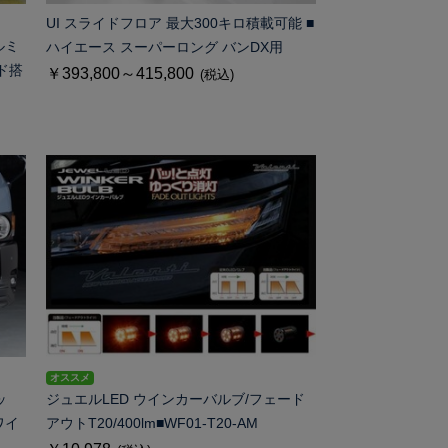
UI スライドフロア 最大300キロ積載可能 ■
ルミ
ハイエース スーパーロング バンDX用
ド搭
￥393,800～415,800
(税込)
オススメ
ッ
ジュエルLED ウインカーバルブ/フェード
ワイ
アウトT20/400lm■WF01-T20-AM