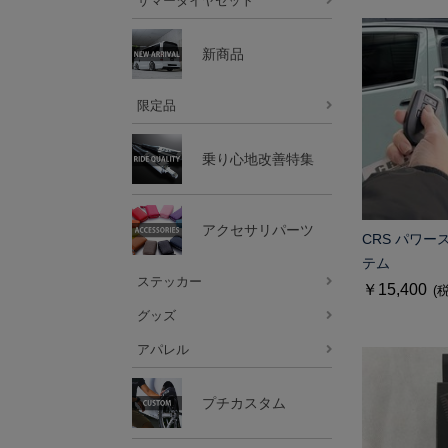
サマータイヤセット
新商品
限定品
乗り心地改善特集
アクセサリパーツ
CRS パワ
テム
ステッカー
￥15,400
(
グッズ
アパレル
プチカスタム