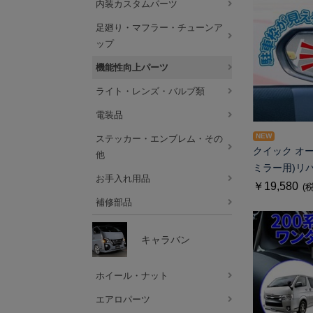
内装カスタムパーツ
足廻り・マフラー・チューンア
ップ
機能性向上パーツ
ライト・レンズ・バルブ類
電装品
NEW
ステッカー・エンブレム・その
クイック オ
他
ミラー用)リ
お手入れ用品
￥19,580
(
補修部品
キャラバン
ホイール・ナット
エアロパーツ