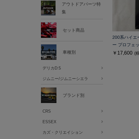
アウトドアパーツ特
集
セット商品
200系ハイ
ー プロフェ
車種別
￥17,600
(
デリカD:5
ジムニー/ジムニーシエラ
ブランド別
CRS
ESSEX
カズ・クリエイション