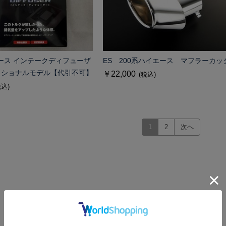
エース インテークディフューザ
ES 200系ハイエース マフラーカッ
ッショナルモデル【代引不可】
￥22,000
(税込)
税込)
1
2
次へ