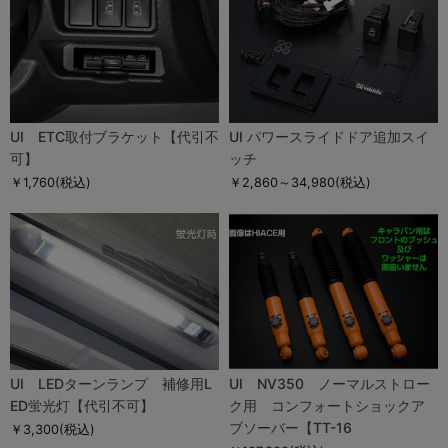
UI ETC取付ブラケット【代引不
UI パワースライドドア追加スイ
可】
ッチ
￥1,760
(税込)
￥2,860～34,980
(税込)
UI LEDターンランプ 補修用L
UI NV350 ノーマルストロー
ED蛍光灯【代引不可】
ク用 コンフォートショックア
ブソーバー【TT-16
￥3,300
(税込)