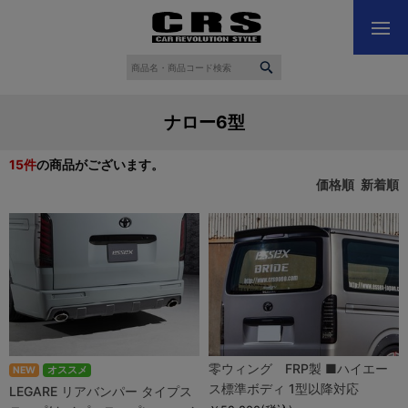
ナロー6型
15
件
の商品がございます。
価格順
新着順
零ウィング FRP製 ■ハイエー
NEW
オススメ
ス標準ボディ 1型以降対応
LEGARE リアバンパー タイプス