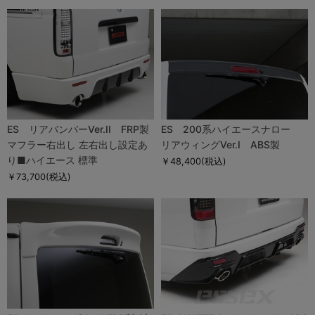
ES リアバンパーVer.II FRP製
ES 200系ハイエースナロー
マフラー右出し 左右出し設定あ
リアウィングVer.I ABS製
り■ハイエース 標準
￥48,400
(税込)
￥73,700
(税込)