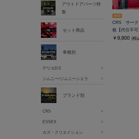
アウトドアパーツ特
集
NEW
CRS サーク
セット商品
枚【代引不可
￥9,900
(税
車種別
デリカD:5
ジムニー/ジムニーシエラ
ブランド別
CRS
ESSEX
カズ・クリエイション