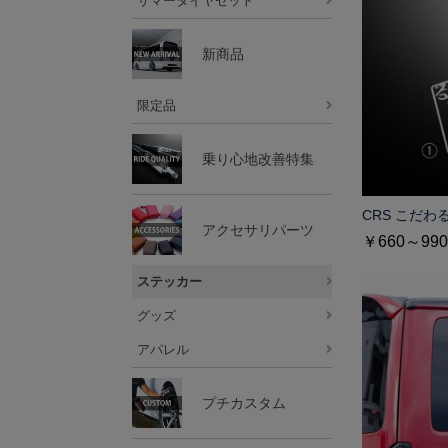
サマータイヤセット
新商品
限定品
乗り心地改善特集
CRS こだわ
アクセサリパーツ
￥660～990
ステッカー
グッズ
アパレル
プチカスタム