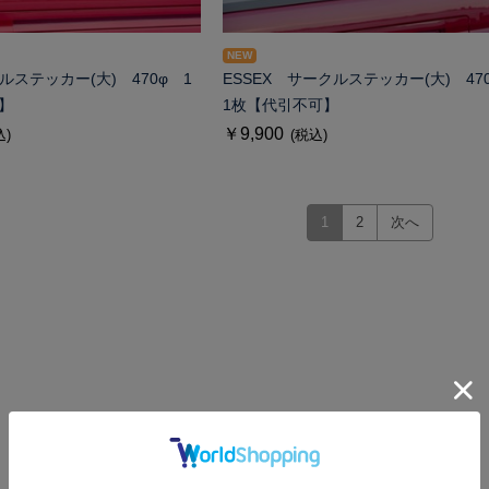
NEW
ルステッカー(大) 470φ 1
ESSEX サークルステッカー(大) 4
】
1枚【代引不可】
￥9,900
込)
(税込)
1
2
次へ