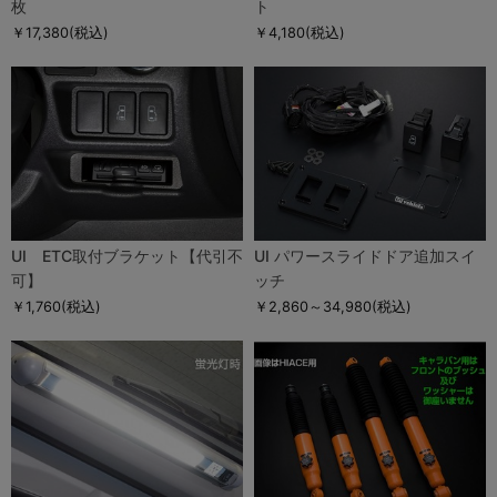
枚
ト
￥17,380
(税込)
￥4,180
(税込)
UI ETC取付ブラケット【代引不
UI パワースライドドア追加スイ
可】
ッチ
￥1,760
(税込)
￥2,860～34,980
(税込)