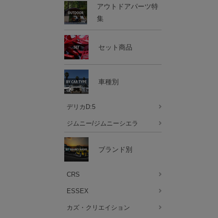
アウトドアパーツ特
集
セット商品
車種別
デリカD:5
ジムニー/ジムニーシエラ
ブランド別
CRS
ESSEX
カズ・クリエイション