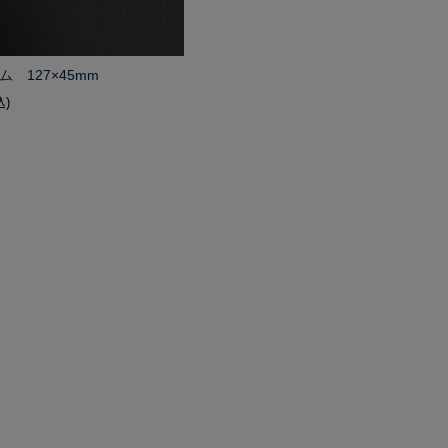
ム 127×45mm
込)