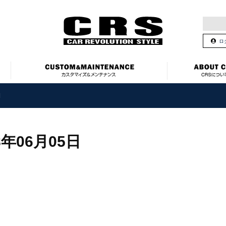
ロ
日
8年06月05日