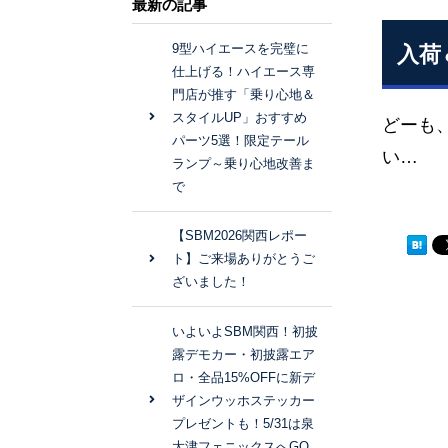
最新の記事
9型ハイエースを完璧に
入荷
仕上げる！ハイエース専
門店が推す「乗り心地＆
スタイルUP」おすすめ
どーも
パーツ5選！限定テール
い… 
ランプ～乗り心地改善ま
で
【SBM2026関西レポー
ト】ご来場ありがとうご
ざいました！
いよいよSBM関西！初披
露デモカー・初披露エア
ロ・全品15%OFFに新デ
ザインウッホステッカー
プレゼントも！5/31は泉
大津フェニックスへGO