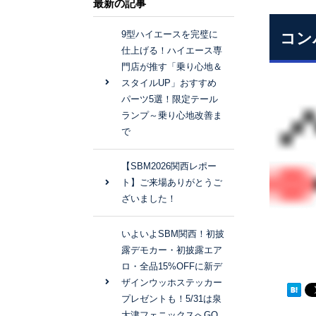
最新の記事
9型ハイエースを完璧に
コン
仕上げる！ハイエース専
門店が推す「乗り心地＆
スタイルUP」おすすめ
パーツ5選！限定テール
ランプ～乗り心地改善ま
で
【SBM2026関西レポー
ト】ご来場ありがとうご
ざいました！
いよいよSBM関西！初披
露デモカー・初披露エア
ロ・全品15%OFFに新デ
ザインウッホステッカー
プレゼントも！5/31は泉
大津フェニックスへGO