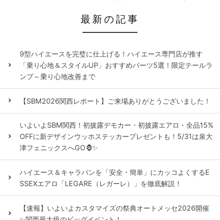
最新の記事
9型ハイエースを完璧に仕上げる！ハイエース専門店が推す
「乗り心地＆スタイルUP」おすすめパーツ5選！限定テールラ
ンプ～乗り心地改善まで
【SBM2026関西レポート】ご来場ありがとうございました！
いよいよSBM関西！初披露デモカー・初披露エアロ・全品15%
OFFに新デザインウッホステッカープレゼントも！5/31は泉大
津フェニックスへGO🦍✨
ハイエース＆キャラバンを「安全・簡単」にカッコよくするE
SSEXエアロ「LEGARE（レガーレ）」を徹底解説！
【速報】いよいよカスタマイズの祭典オートメッセ2026開催
✨関西最大級のビッグイベント！