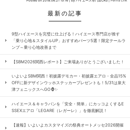
Posted on
2018.06.21 15:16
|
by
ハイエース専門店CRS
|
Perma Link
最新の記事
9型ハイエースを完璧に仕上げる！ハイエース専門店が推す
「乗り心地＆スタイルUP」おすすめパーツ5選！限定テールラ
ンプ～乗り心地改善まで
【SBM2026関西レポート】ご来場ありがとうございました！
いよいよSBM関西！初披露デモカー・初披露エアロ・全品15%
OFFに新デザインウッホステッカープレゼントも！5/31は泉大
津フェニックスへGO🦍✨
ハイエース＆キャラバンを「安全・簡単」にカッコよくするE
SSEXエアロ「LEGARE（レガーレ）」を徹底解説！
【速報】いよいよカスタマイズの祭典オートメッセ2026開催