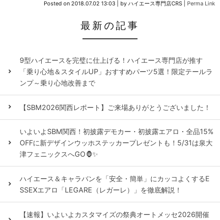
Posted on
2018.07.02 13:03
|
by
ハイエース専門店CRS
|
Perma Link
最新の記事
9型ハイエースを完璧に仕上げる！ハイエース専門店が推す
「乗り心地＆スタイルUP」おすすめパーツ5選！限定テールラ
ンプ～乗り心地改善まで
【SBM2026関西レポート】ご来場ありがとうございました！
いよいよSBM関西！初披露デモカー・初披露エアロ・全品15%
OFFに新デザインウッホステッカープレゼントも！5/31は泉大
津フェニックスへGO🦍✨
ハイエース＆キャラバンを「安全・簡単」にカッコよくするE
SSEXエアロ「LEGARE（レガーレ）」を徹底解説！
【速報】いよいよカスタマイズの祭典オートメッセ2026開催