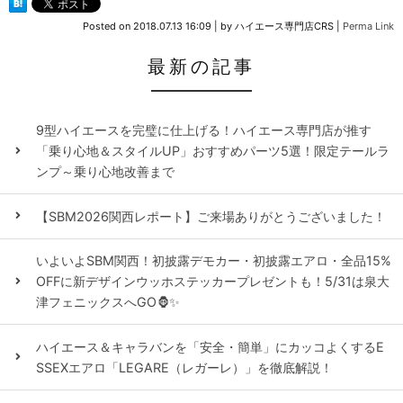
Posted on
2018.07.13 16:09
|
by
ハイエース専門店CRS
|
Perma Link
最新の記事
9型ハイエースを完璧に仕上げる！ハイエース専門店が推す
「乗り心地＆スタイルUP」おすすめパーツ5選！限定テールラ
ンプ～乗り心地改善まで
【SBM2026関西レポート】ご来場ありがとうございました！
いよいよSBM関西！初披露デモカー・初披露エアロ・全品15%
OFFに新デザインウッホステッカープレゼントも！5/31は泉大
津フェニックスへGO🦍✨
ハイエース＆キャラバンを「安全・簡単」にカッコよくするE
SSEXエアロ「LEGARE（レガーレ）」を徹底解説！