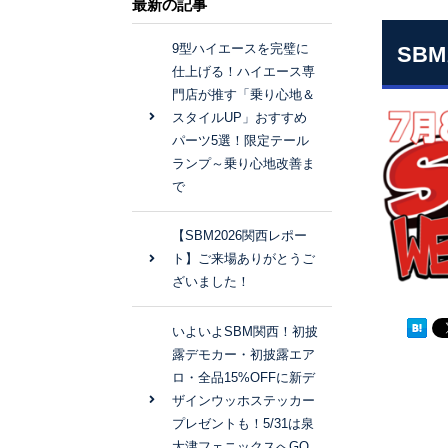
最新の記事
9型ハイエースを完璧に
SB
仕上げる！ハイエース専
門店が推す「乗り心地＆
スタイルUP」おすすめ
パーツ5選！限定テール
ランプ～乗り心地改善ま
で
【SBM2026関西レポー
ト】ご来場ありがとうご
ざいました！
いよいよSBM関西！初披
露デモカー・初披露エア
ロ・全品15%OFFに新デ
ザインウッホステッカー
プレゼントも！5/31は泉
大津フェニックスへGO