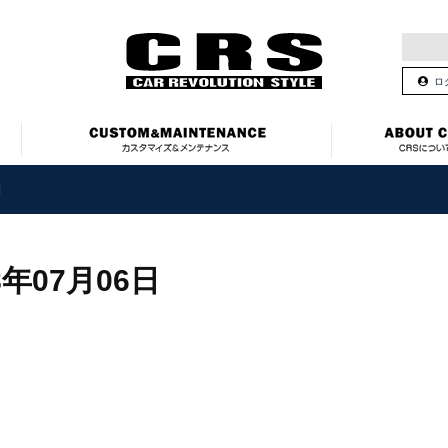
ロ
日
8年07月06日