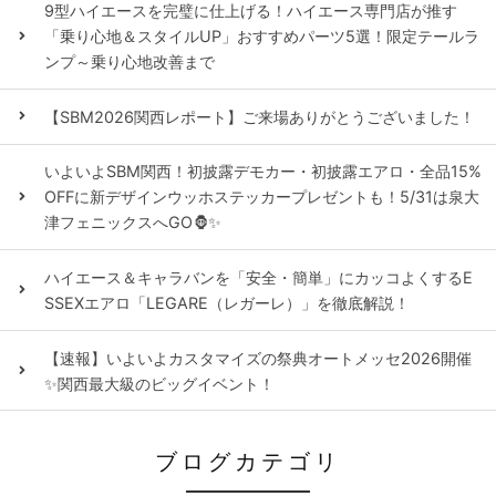
9型ハイエースを完璧に仕上げる！ハイエース専門店が推す
「乗り心地＆スタイルUP」おすすめパーツ5選！限定テールラ
ンプ～乗り心地改善まで
【SBM2026関西レポート】ご来場ありがとうございました！
いよいよSBM関西！初披露デモカー・初披露エアロ・全品15%
OFFに新デザインウッホステッカープレゼントも！5/31は泉大
津フェニックスへGO🦍✨
ハイエース＆キャラバンを「安全・簡単」にカッコよくするE
SSEXエアロ「LEGARE（レガーレ）」を徹底解説！
【速報】いよいよカスタマイズの祭典オートメッセ2026開催
✨関西最大級のビッグイベント！
ブログカテゴリ