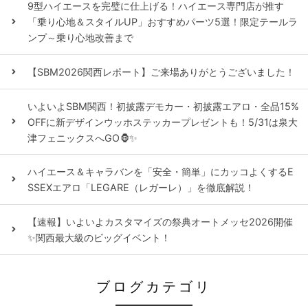
9型ハイエースを完璧に仕上げる！ハイエース専門店が推す
「乗り心地＆スタイルUP」おすすめパーツ5選！限定テールラ
ンプ～乗り心地改善まで
【SBM2026関西レポート】ご来場ありがとうございました！
いよいよSBM関西！初披露デモカー・初披露エアロ・全品15%
OFFに新デザインウッホステッカープレゼントも！5/31は泉大
津フェニックスへGO🦍✨
ハイエース＆キャラバンを「安全・簡単」にカッコよくするE
SSEXエアロ「LEGARE（レガーレ）」を徹底解説！
【速報】いよいよカスタマイズの祭典オートメッセ2026開催
✨関西最大級のビッグイベント！
ブログカテゴリ