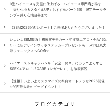
9型ハイエースを完璧に仕上げる！ハイエース専門店が推す
「乗り心地＆スタイルUP」おすすめパーツ5選！限定テールラ
ンプ～乗り心地改善まで
【SBM2026関西レポート】ご来場ありがとうございました！
いよいよSBM関西！初披露デモカー・初披露エアロ・全品15%
OFFに新デザインウッホステッカープレゼントも！5/31は泉大
津フェニックスへGO🦍✨
ハイエース＆キャラバンを「安全・簡単」にカッコよくするE
SSEXエアロ「LEGARE（レガーレ）」を徹底解説！
【速報】いよいよカスタマイズの祭典オートメッセ2026開催
✨関西最大級のビッグイベント！
ブログカテゴリ