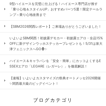
9型ハイエースを完璧に仕上げる！ハイエース専門店が推す
「乗り心地＆スタイルUP」おすすめパーツ5選！限定テールラ
ンプ～乗り心地改善まで
【SBM2026関西レポート】ご来場ありがとうございました！
いよいよSBM関西！初披露デモカー・初披露エアロ・全品15%
OFFに新デザインウッホステッカープレゼントも！5/31は泉大
津フェニックスへGO🦍✨
ハイエース＆キャラバンを「安全・簡単」にカッコよくするE
SSEXエアロ「LEGARE（レガーレ）」を徹底解説！
【速報】いよいよカスタマイズの祭典オートメッセ2026開催
✨関西最大級のビッグイベント！
ブログカテゴリ