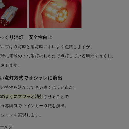
っくり消灯 安全性向上
バルブは点灯時と消灯時にキレよく点滅しますが、
灯時に電球のよな消灯のしかたで点灯している時間を長くし、
上させます。
い点灯方式でオシャレに演出
Dの特性を活かしてキレ良くパッと点灯、
球のようにフワッと消灯
させることで
違う雰囲気でウインカー点滅を演出。
オシャレを実現します。
ルーメン