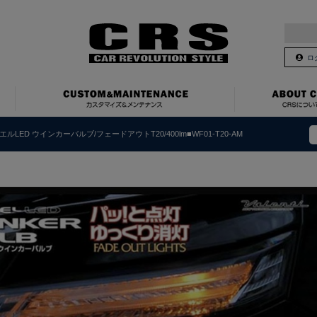
ロ
エルLED ウインカーバルブ/フェードアウトT20/400lm■WF01-T20-AM