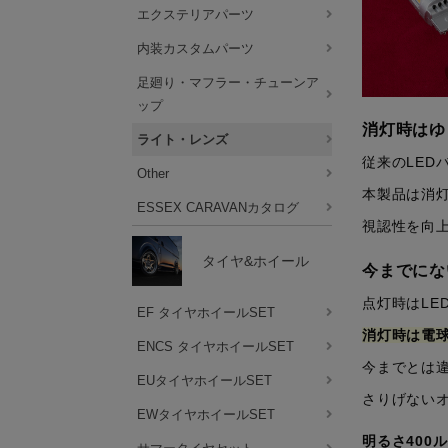
エクステリアパーツ
内装カスタムパーツ
足廻り・マフラー・チューンア
ップ
消灯時はゆ
ライト・レンズ
従来のLED
Other
本製品は消
ESSEX CARAVANカタログ
視認性を向
タイヤ&ホイール
今までにな
点灯時はLE
EF タイヤホイールSET
消灯時は電
ENCS タイヤホイールSET
今までとは
EUタイヤホイールSET
さりげない
EWタイヤホイールSET
明るさ400