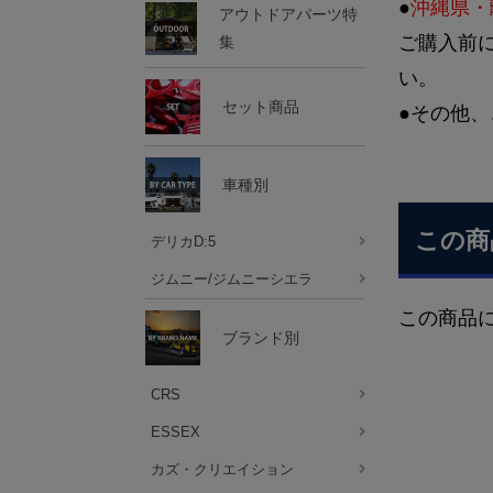
●
沖縄県・
アウトドアパーツ特
ご購入前
集
い。
セット商品
●その他、
車種別
この商
デリカD:5
ジムニー/ジムニーシエラ
この商品
ブランド別
CRS
ESSEX
カズ・クリエイション