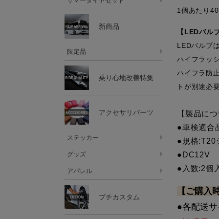
サマータイヤセット
1個あたり4
新商品
【LEDバル
LEDバル
限定品
ハイフラッ
ハイフラ防
乗り心地改善特集
トが別途必
アクセサリパーツ
【製品につ
●車検適合
ステッカー
●規格:T20
●DC12V
グッズ
●入数:2個
アパレル
【ご購入
プチカスタム
●各配送