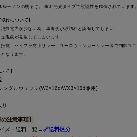
00ルーメンの明るさ。360°発光タイプで視認性を確保されています
ブ取付について】
ブは消費電力が少ない為、車両側が球切れと認識してしまい、
シュ現象が発生してしまいます。
止抵抗、ハイフラ防止リレー、ユーロウィンカーリレー等で制御ユニ
要となります。
いて】
品
シングルウェッジ(W3×16d/WX3×16d兼用)
入り
時の注意事項】
サイズ・送料一覧→
🔗送料区分