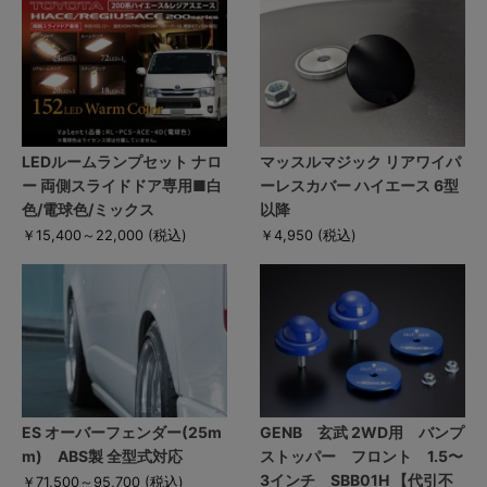
LEDルームランプセット ナロ
マッスルマジック リアワイパ
ー 両側スライドドア専用■白
ーレスカバー ハイエース 6型
色/電球色/ミックス
以降
￥15,400～22,000
(税込)
￥4,950
(税込)
ES オーバーフェンダー(25m
GENB 玄武 2WD用 バンプ
m) ABS製 全型式対応
ストッパー フロント 1.5〜
3インチ SBB01H 【代引不
￥71,500～95,700
(税込)