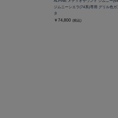
ALPINE メティオサウンド ジムニー(64
ジムニーシエラ(74系)専用 グリル色ガ
タ
￥74,800
(税込)