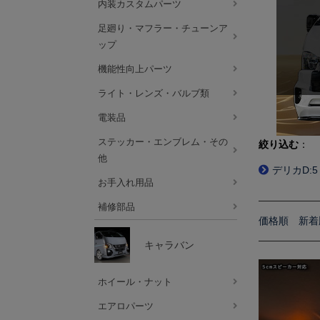
内装カスタムパーツ
足廻り・マフラー・チューンア
ップ
機能性向上パーツ
ライト・レンズ・バルブ類
電装品
ステッカー・エンブレム・その
絞り込む
：
他
デリカD:5
お手入れ用品
補修部品
価格順
新着
キャラバン
ホイール・ナット
エアロパーツ