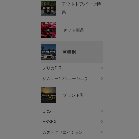
アウトドアパーツ特
集
セット商品
車種別
デリカD:5
ジムニー/ジムニーシエラ
ブランド別
CRS
ESSEX
カズ・クリエイション