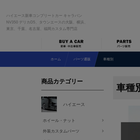
ハイエース新車コンプリートカー キャラバン
NV350 デリカD5、タウンエースの大阪、横浜、
東京、千葉、名古屋、福岡カスタム専門店
ホーム
パーツ通販
車種別
商品カテゴリー
車種
ハイエース
ホイール・ナット
外装カスタムパーツ