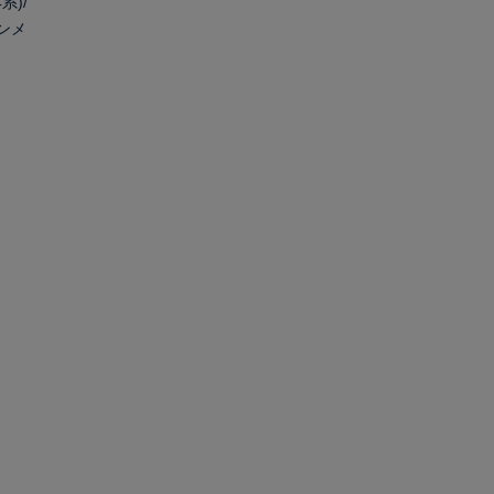
系)/
ンメ