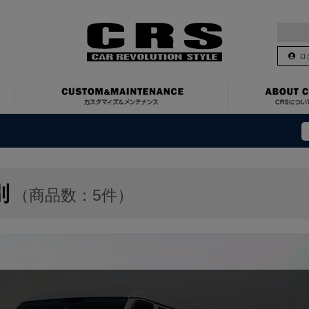
ロ
別
（商品数：5件）