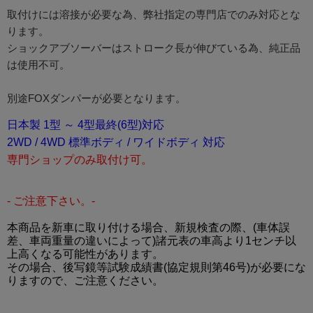
取付けには溶接が必要な為、弊社指定の専門店でのみ対応とな
ります。
ショックアブソーバーはストローク長が伸びている為、純正品
は使用不可。
別途FOXダンパーが必要となります。
日本製 1型 ～ 4型最終(6型)対応
2WD / 4WD 標準ボディ / ワイドボディ 対応
専門ショップのみ取付け可。
- ご注意下さい。-
本商品を新車に取り付ける場合、新規検査の際、(車体誤
差、車両重量の違いによって)諸元表の車高より1センチ以
上高くなる可能性があります。
その場合、後写鏡等試験成績書(協定規則第46号)が必要にな
りますので、ご注意ください。