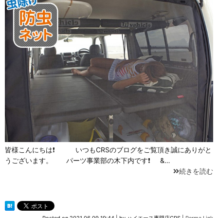
皆様こんにちは❗ いつもCRSのブログをご覧頂き誠にありがと
うございます。 パーツ事業部の木下内です❗ &…
続きを読む
Posted on
2021.06.09 19:44
|
by
ハイエース専門店CRS
|
Perma Link