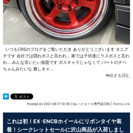
いつもCRSのブログをご覧いただき ありがとうございます タニグ
チです 会社では隠れボスと言われ… 家では子供達にラスボスと言わ
れ… みんな言いたい放題です ボスキャラじゃなくて パートのナベ
ちゃんみたいな 癒しキャ…
続きを読む
Posted on
2021.06.17 10:36
|
by
ハイエース専門店CRS
|
Perma Link
これは初！EX･ENCBホイールにリボンタイヤ装
着！シークレットセールに沢山商品が入荷しまし