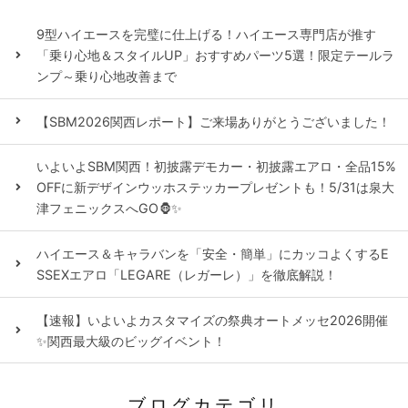
9型ハイエースを完璧に仕上げる！ハイエース専門店が推す
「乗り心地＆スタイルUP」おすすめパーツ5選！限定テールラ
ンプ～乗り心地改善まで
【SBM2026関西レポート】ご来場ありがとうございました！
いよいよSBM関西！初披露デモカー・初披露エアロ・全品15%
OFFに新デザインウッホステッカープレゼントも！5/31は泉大
津フェニックスへGO🦍✨
ハイエース＆キャラバンを「安全・簡単」にカッコよくするE
SSEXエアロ「LEGARE（レガーレ）」を徹底解説！
【速報】いよいよカスタマイズの祭典オートメッセ2026開催
✨関西最大級のビッグイベント！
ブログカテゴリ