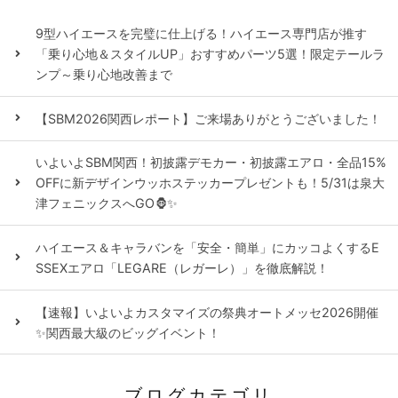
9型ハイエースを完璧に仕上げる！ハイエース専門店が推す
「乗り心地＆スタイルUP」おすすめパーツ5選！限定テールラ
ンプ～乗り心地改善まで
【SBM2026関西レポート】ご来場ありがとうございました！
いよいよSBM関西！初披露デモカー・初披露エアロ・全品15%
OFFに新デザインウッホステッカープレゼントも！5/31は泉大
津フェニックスへGO🦍✨
ハイエース＆キャラバンを「安全・簡単」にカッコよくするE
SSEXエアロ「LEGARE（レガーレ）」を徹底解説！
【速報】いよいよカスタマイズの祭典オートメッセ2026開催
✨関西最大級のビッグイベント！
ブログカテゴリ