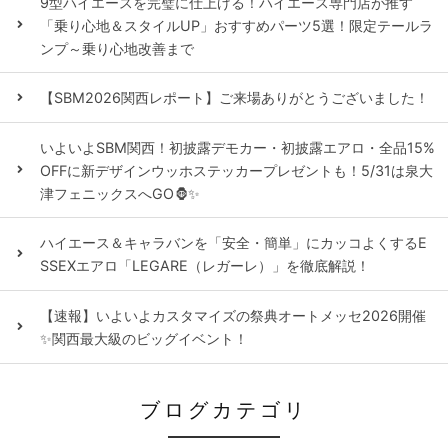
9型ハイエースを完璧に仕上げる！ハイエース専門店が推す
「乗り心地＆スタイルUP」おすすめパーツ5選！限定テールラ
ンプ～乗り心地改善まで
【SBM2026関西レポート】ご来場ありがとうございました！
いよいよSBM関西！初披露デモカー・初披露エアロ・全品15%
OFFに新デザインウッホステッカープレゼントも！5/31は泉大
津フェニックスへGO🦍✨
ハイエース＆キャラバンを「安全・簡単」にカッコよくするE
SSEXエアロ「LEGARE（レガーレ）」を徹底解説！
【速報】いよいよカスタマイズの祭典オートメッセ2026開催
✨関西最大級のビッグイベント！
ブログカテゴリ