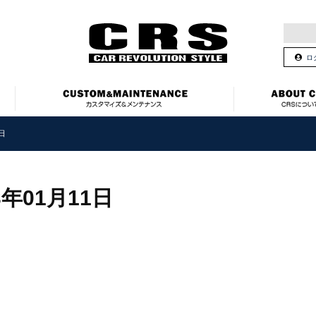
ロ
1日
3年01月11日