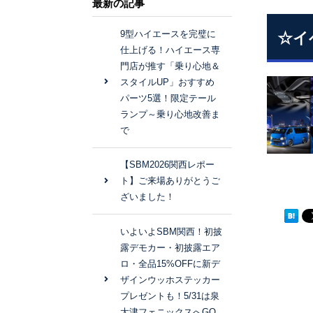
最新の記事
9型ハイエースを完璧に
☆イ
仕上げる！ハイエース専
門店が推す「乗り心地＆
スタイルUP」おすすめ
パーツ5選！限定テール
ランプ～乗り心地改善ま
で
【SBM2026関西レポー
ト】ご来場ありがとうご
ざいました！
いよいよSBM関西！初披
露デモカー・初披露エア
ロ・全品15%OFFに新デ
ザインウッホステッカー
プレゼントも！5/31は泉
大津フェニックスへGO