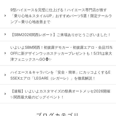
9型ハイエースを完璧に仕上げる！ハイエース専門店が推す
「乗り心地＆スタイルUP」おすすめパーツ5選！限定テールラ
ンプ～乗り心地改善まで
【SBM2026関西レポート】ご来場ありがとうございました！
いよいよSBM関西！初披露デモカー・初披露エアロ・全品15%
OFFに新デザインウッホステッカープレゼントも！5/31は泉大
津フェニックスへGO🦍✨
ハイエース＆キャラバンを「安全・簡単」にカッコよくするE
SSEXエアロ「LEGARE（レガーレ）」を徹底解説！
【速報】いよいよカスタマイズの祭典オートメッセ2026開催
✨関西最大級のビッグイベント！
ブログカテゴリ