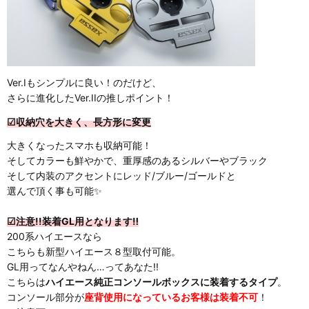
Ver.Iもシンプルに良い！のだけど、
さらに進化したVer.IIの推しポイント！
☑収納穴を大きく、長方形に変更
大きくなったスマホも収納可能！
そしてカラーも鮮やかで、重厚感のあるシルバーやブラック
そして内装のアクセントにレッド/ブルー/ゴールドと
選んで頂く事も可能✨
☑注意!!装着GL用となります‼
200系ハイエースなら
こちらも新型ハイエース８型取付可能。
GL用ってなんやねん…ってあなた!!
こちらは
ハイエース純正コンソールボックスに装着するタイプ
。
コンソール部分が
座背使用になっているお客様は装着不可
！