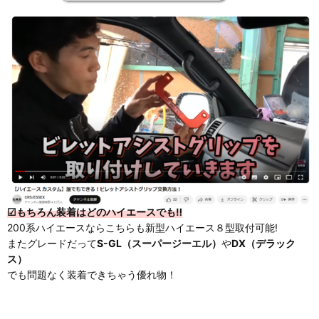
☑もちろん装着はどのハイエースでも‼
200系ハイエースならこちらも新型ハイエース８型取付可能!
またグレードだって
S-GL（スーパージーエル）
や
DX（デラック
ス）
でも問題なく装着できちゃう優れ物！