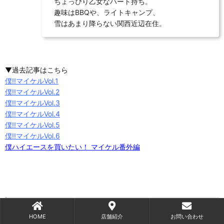
ちょっぴり乙女なハート持ち。
趣味はBBQや、ライトキャンプ、
雪はあまり降らない関西近辺在住。
▼過去記事はこちら
僕!!マイケルVol.1
僕!!マイケルVol.2
僕!!マイケルVol.3
僕!!マイケルVol.4
僕!!マイケルVol.5
僕!!マイケルVol.6
僕ハイエースを買いたい！ マイケル番外編
CRS公式ショップはこちらより。
HOME
店舗紹介
お問い合わせ