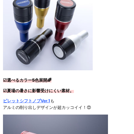
☑選べるカラー5色展開🌈
☑夏場の暑さに影響受けにくい素
材。
ビレットシフトノブVer.1
も
アルミの削り出しデザインが超カッコイイ！😍