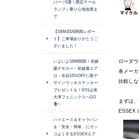
パーツ5選！限定テール
ランプ～乗り心地改善ま
で
【SBM2026関西レポー
ト】ご来場ありがとうご
ざいました！
ローダウ
いよいよSBM関西！初披
露デモカー・初披露エア
各メーカ
ロ・全品15%OFFに新デ
比較しな
ザインウッホステッカー
プレゼントも！5/31は泉
大津フェニックスへGO
まずは、
🦍✨
ESSEX
ハイエース＆キャラバン
を「安全・簡単」にカッ
コよくするESSEXエア