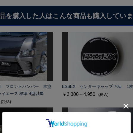
品を購入した人はこんな商品も購入してい
SII フロントバンパー 未塗
ESSEX センターキャップ 70φ 1
■ハイエース 標準 4型以降
￥3,300～4,950
(税込)
(税込)