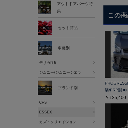
アウトドアパーツ特
集
この商
セット商品
車種別
デリカD:5
ジムニー/ジムニーシエラ
PROGRES
ブランド別
装/FRP製 
￥125,400
CRS
ESSEX
カズ・クリエイション