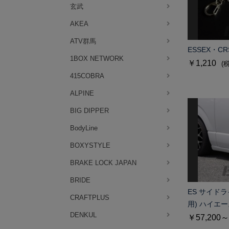
玄武
AKEA
ATV群馬
ESSEX・
1BOX NETWORK
￥1,210
(
415COBRA
ALPINE
BIG DIPPER
BodyLine
BOXYSTYLE
BRAKE LOCK JAPAN
BRIDE
ES サイドラ
CRAFTPLUS
用) ハイエ
DENKUL
￥57,200～