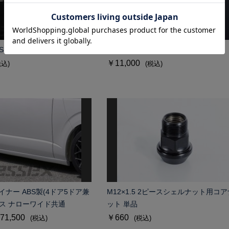
CRS キーホルダー
ビレット カラビナ
￥11,000
税込)
(税込)
イナー ABS製(4ドア5ドア兼
M12×1.5 2ピースシェルナット用コア
ース ナローワイド共通
ット 単品
71,500
￥660
(税込)
(税込)