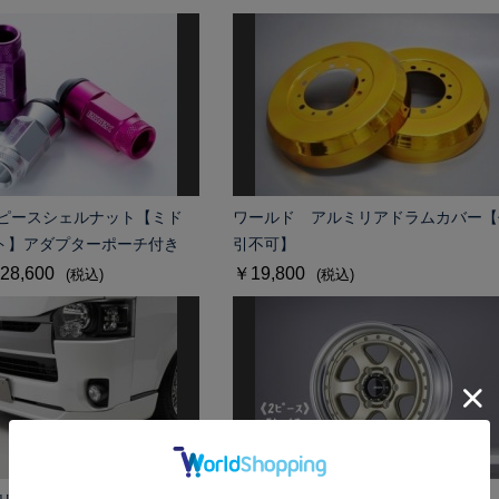
5 2ピースシェルナット【ミド
ワールド アルミリアドラムカバー【
ト】アダプターポーチ付き
引不可】
28,600
￥19,800
(税込)
(税込)