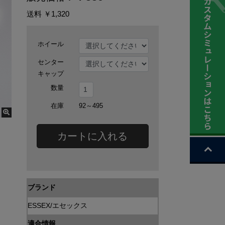
送料
￥1,320
ホイール
センター
キャップ
数量
在庫
92～495
カートに入れる
ブランド
ESSEX/エセックス
適合情報