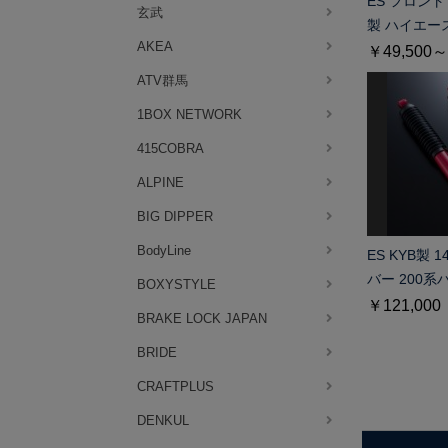
ES フロント
玄武
製 ハイエー
AKEA
￥49,500～
ATV群馬
1BOX NETWORK
415COBRA
ALPINE
BIG DIPPER
BodyLine
ES KYB製
バー 200
BOXYSTYLE
￥121,000
BRAKE LOCK JAPAN
BRIDE
CRAFTPLUS
DENKUL