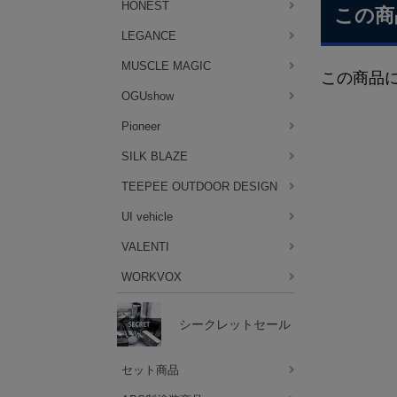
HONEST
この商
LEGANCE
MUSCLE MAGIC
この商品
OGUshow
Pioneer
SILK BLAZE
TEEPEE OUTDOOR DESIGN
UI vehicle
VALENTI
WORKVOX
シークレットセール
セット商品