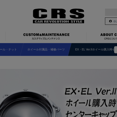
ロ
ール・ナット
ホイール付属品・補修パーツ
EX・EL Ver.IIホイール購