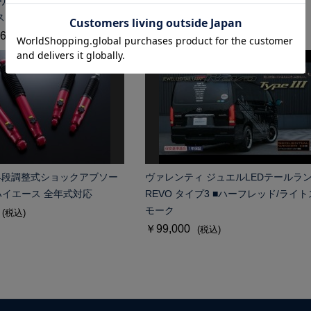
リップスポイラーVer.IV ABS
《2PC》EL-17【6.5J〜10.5J】Ver.II
ス 標準ボディ 4型以降対応
￥108,900～123,200
(税込)
64,900
(税込)
 14段調整式ショックアブソー
ヴァレンティ ジュエルLEDテールラ
系ハイエース 全年式対応
REVO タイプ3 ■ハーフレッド/ライト
モーク
(税込)
￥99,000
(税込)