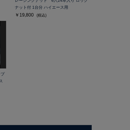
レーシングナット 6穴24本入り ロック
ナット付 1台分 ハイエース用
￥19,800
(税込)
ンプ
ス