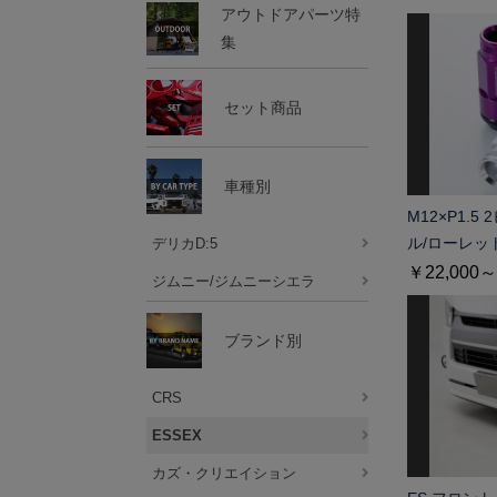
アウトドアパーツ特
集
セット商品
車種別
M12×P1.
デリカD:5
ル/ローレッ
￥22,000～
ジムニー/ジムニーシエラ
ブランド別
CRS
ESSEX
カズ・クリエイション