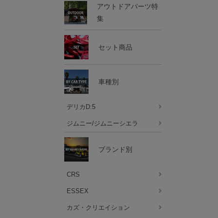
アウトドアパーツ特
集
セット商品
車種別
デリカD:5
ジムニー/ジムニーシエラ
ブランド別
CRS
ESSEX
カズ・クリエイション