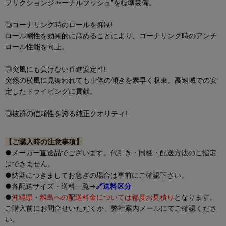
フリクションジャーナルブッシュ”を標準装備。
◎コーナリング時のロールを抑制!
ロール剛性を効果的に高めることにより、コーナリング時のアンチ
ロール性能を向上。
◎突風にも負けない直進安定性!
突然の横風に見舞われても車体の傾きを素早く収束。高速域での安
定したドライビングに貢献。
◎抜群の信頼性を誇る純正クオリティ!
【ご購入時の注意事項】
●メーカー直送品でございます。代引き・同梱・配送方法のご指定
はできません。
●納期につきましてお急ぎの場合は事前にご確認下さい。
●各配送サイズ・送料一覧→
🔗送料区分
●
沖縄県・離島への配送料金については都度お見積り
となります。
ご購入前にお問合せいただくか、弊社案内メールにてご確認くださ
い。