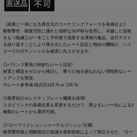
《路面と一体になる異次元のコーナリングフォースを体感せよ!》
耐衝撃性・耐疲労性に優れた強靭なSUP材を使用し、卓越した技術
をもつ熟練工が一本ごと手作業で成形する渾身の逸品。走行テスト
を繰り返すことにより導き出したレート設定と独自の機能が、ハイ
エースのポテンシャルを確実に向上させます。
◎バランス重視の絶妙なレート設定!
材質と構造をゼロから検討し、乗り心地を損なわない理想的なレー
トアップを実現。
※レート参考値:純正比125 % or 135 %
◎業界初のセレクティブレート機構を採用!
スタビリンクの装着位置を変更するだけで、異なるレバー比による2
種類のレートから選択可能。
◎“ローフリクションジャーナルブッシュ”付属!
耐荷重性能と摺動抵抗の低減を最新技術によって両立させた、“ロー