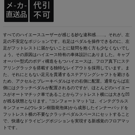
すべてのハイエースユーザーが感じる妙な違和感……。それが、左
足の不安定なポジションです。右足はペダルを操作できるのに、左
足がフットレストに届かないことに疑問を抱く方も少なくないでし
ょう。その原因はハイエース特有の車体設計にありました。キャブ
オーバー型式のボディ構造をもつハイエースは、フロア真下にステ
アリングラックを搭載する独特なレイアウトを採用しています。ま
た、それにともない足元を貫通するステアリングシャフトを避ける
ため、アクセルとブレーキペダルはその右側に配置。通常ならば左
側にはクラッチペダルが配置されるのですが、ほとんどのハイエー
スがオートマチック車であることからフットレスト横には大きな凹
が残る状態となります。“コンフォートマット”は、インテグラルス
キンフォーム(ウレタン樹脂発泡体)から成形したインナーパッドを
フットレスト横の不要なクラッチペダルスペースにセットすること
で、快適なドライビングポジションを実現する新感覚のフロアマッ
トです。