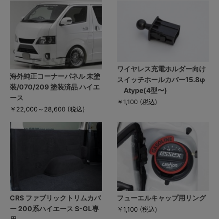
ワイヤレス充電ホルダー向け
海外純正コーナーパネル 未塗
スイッチホールカバー15.8φ
装/070/209 塗装済品 ハイエ
Atype(4型〜)
ース
￥1,100
(税込)
￥22,000～28,600
(税込)
CRS ファブリックトリムカバ
フューエルキャップ用リング
ー 200系ハイエース S-GL専
￥1,100
(税込)