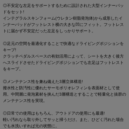
◎不安定な左足をサポートするために設計された大型インナーパッ
ドをセット!
インテグラルスキンフォーム(ウレタン樹脂発泡体)から成形したイ
ンナーパッドがフットレスト横の大きな凹にフィット。フットレス
トに届かず不安定だった左足をしっかりサポート。
◎足元の空間を最適化することで快適なドライビングポジションを
キープ!
クラッチペダルスペースの有効活用によって、シートを大きく後方
へスライドさせたドライビングポジションでも左足はフットレスト
をキープ。
◎メンテナンス性を兼ね備えた3層立体構造!
撥水性と防汚性に優れたサーモポリオレフィンを表面材として使
用。中間層に発泡素材を挟んだ3層構造とすることで軽量化と抜群の
メンテナンス性を実現。
◎日常での使用はもちろん、アウトドアの使用にも最適!
軽い汚れなら取り外してサッと掃うだけ。また、ひどく汚れた場合
でも水洗いすれば元の状態に。